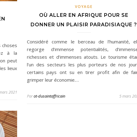
VOYAGE
OÙ ALLER EN AFRIQUE POUR SE
EN
DONNER UN PLAISIR PARADISIAQUE ?
Considéré comme le berceau de l’humanité, el
s choses
regorge d’immense potentialités, d’immens
ez à la
richesses et d’immenses atouts. Le tourisme éta
’on peut
l’un des secteurs les plus porteurs de nos jour
es lieux
certains pays ont su en tirer profit afin de fai
grimper leur économie.…
mars 2021
Par
ot-dusaintaffricain
5 mars 20