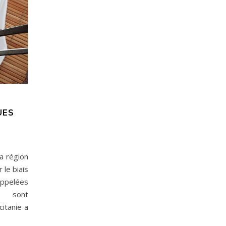
UES
a région
 le biais
ppelées
i sont
itanie a