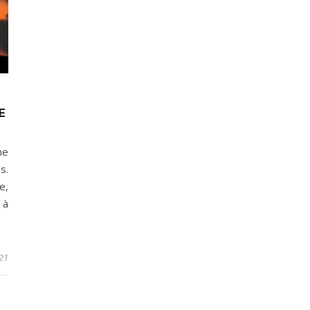
E
ne
s.
e,
 à
21