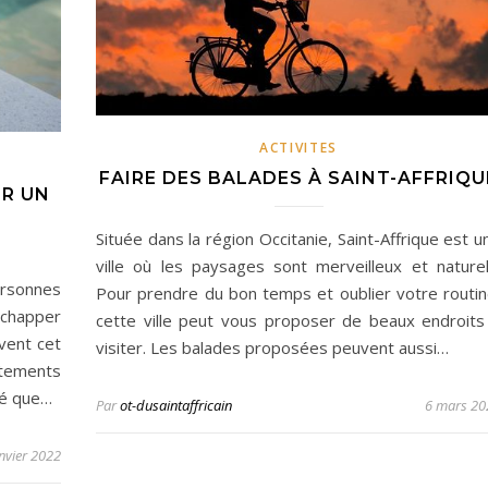
ACTIVITES
FAIRE DES BALADES À SAINT-AFFRIQU
IR UN
Située dans la région Occitanie, Saint-Affrique est u
ville où les paysages sont merveilleux et naturel
rsonnes
Pour prendre du bon temps et oublier votre routin
échapper
cette ville peut vous proposer de beaux endroits
uvent cet
visiter. Les balades proposées peuvent aussi…
itements
né que…
Par
ot-dusaintaffricain
6 mars 20
nvier 2022