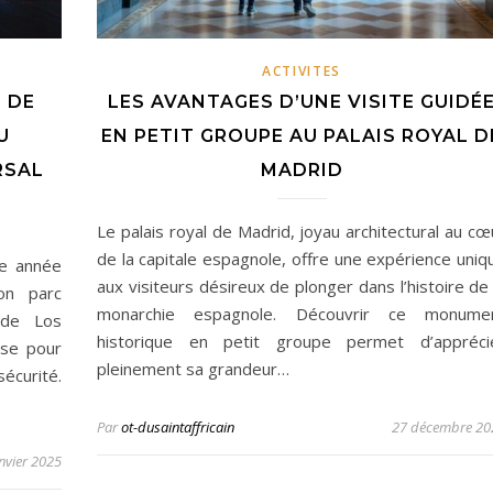
ACTIVITES
 DE
LES AVANTAGES D’UNE VISITE GUIDÉ
U
EN PETIT GROUPE AU PALAIS ROYAL D
RSAL
MADRID
Le palais royal de Madrid, joyau architectural au cœ
de la capitale espagnole, offre une expérience uniq
ue année
aux visiteurs désireux de plonger dans l’histoire de 
on parc
monarchie espagnole. Découvrir ce monume
 de Los
historique en petit groupe permet d’appréci
use pour
pleinement sa grandeur…
sécurité.
Par
ot-dusaintaffricain
27 décembre 20
anvier 2025