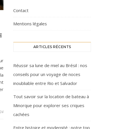
Contact
Mentions légales
E
E
ARTICLES RÉCENTS
ur
Réussir sa lune de miel au Brésil : nos
ue
conseils pour un voyage de noces
la
nt
inoubliable entre Rio et Salvador
er
Tout savoir sur la location de bateau à
Minorque pour explorer ses criques
24
cachées
Entre histoire et modernité : notre top