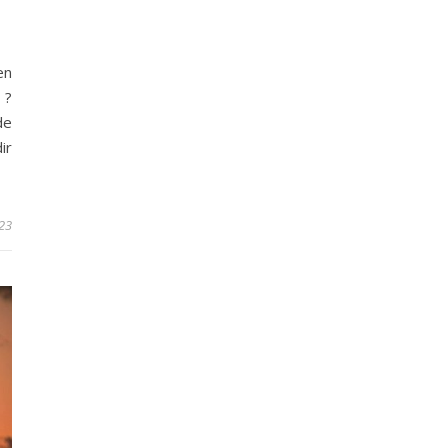
en
 ?
de
ir
023