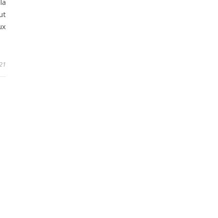
la
ut
ux
21